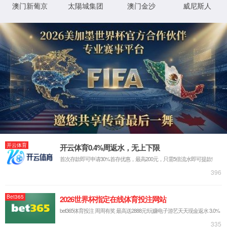
首页
汽车雷达
产品和方案
雷达系统
77GHz毫米波汽车防
功能，可识别道路上大量
遥感观测雷达系列
区域监视雷达系列
功能特点
安全监测雷达系列
●
测距范围大
汽车雷达
●
测速精度高
●
小型化
信号处理系列
●
低功耗
雷达仿真测试验证系列
性能指标
智能控制
卫星应用
安全存储