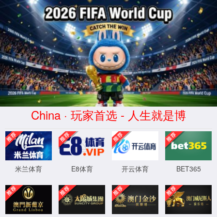
bw必威西汉姆联|中国有限公司-官方网站