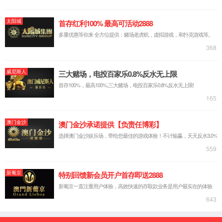
关于必威西汉姆联官网入
技术支持
联系我们
口
下载中心
bw必威西汉姆联