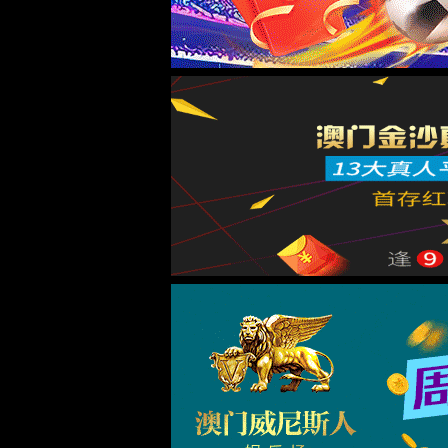
新闻资讯
必威西汉姆联官网入口动态