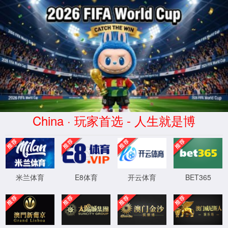
bw必威西汉姆联|中国有限公司-官方网站